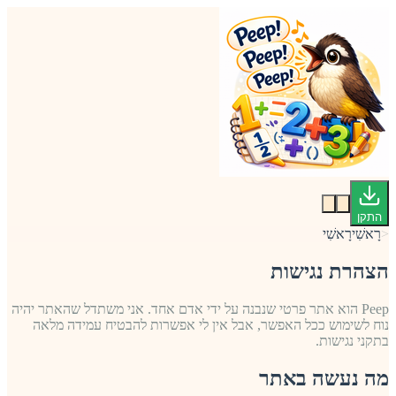
התקן
<
רָאשִׁי
רָאשִׁי
הצהרת נגישות
Peep הוא אתר פרטי שנבנה על ידי אדם אחד. אני משתדל שהאתר יהיה
נוח לשימוש ככל האפשר, אבל אין לי אפשרות להבטיח עמידה מלאה
בתקני נגישות.
מה נעשה באתר