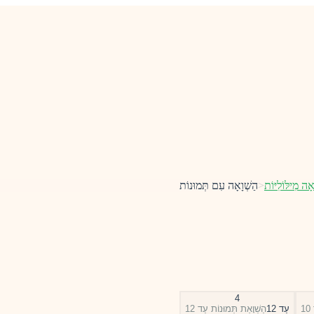
אָה מִילּוֹלִיּוֹת
<
הַשְׁוָאָה עִם תְּמוּנוֹת
4
1
עַד 12
הַשְׁוָאַת תְּמוּנוֹת עַד 12