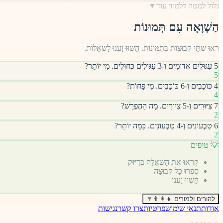
גלול למטה ללמוד עוד
▼
הַשְׁוָאָה עִם תְּמוּנוֹת
רְאוּ שְׁתֵּי קְבוּצוֹת בְּתִמּוּנוֹת. הַשְׁוּוּ וַעֲנוּ לַשְׁאֵלוֹת.
5 עִגּוּלִים אֲדוּמִים וְ-3 עִגּוּלִים כְּחוּלִים. מִי יוֹתֵר?
5
4 כּוֹכָבִים וְ-6 כּוֹכָבִים. מִי פָּחוֹת?
4
7 צִיּוּרִים וְ-5 צִיּוּרִים. מָה הַהֶפְרֵשׁ?
2
6 טִבְעוֹנִים וְ-4 טִבְעוֹנִים. כַּמָּה יוֹתֵר?
2
💡 טיפים
קִרְאוּ אֶת הַשְׁאֵלָה בְּדִיּוּק
סִפְרוּ כָּל קְבוּצָה
הַשְׁוּוּ וַעֲנוּ
להורים ולמורים 👨‍👩‍👧
▼
אודות
תנאי שימוש
פרטיות
צרו קשר
נגישות