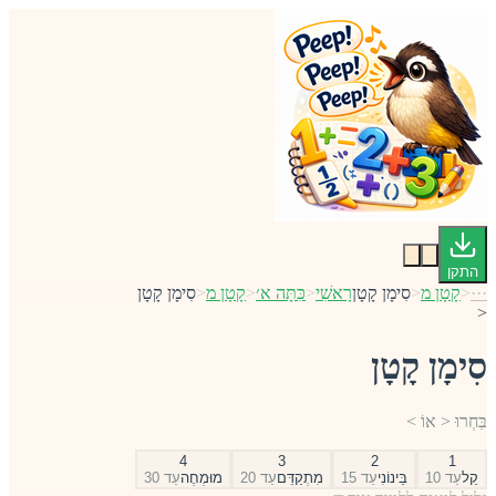
התקן
···
<
קָטָן מ
<
סִימָן קָטָן
רָאשִׁי
<
כִּתָּה א׳
<
קָטָן מ
<
סִימָן קָטָן
<
סִימָן קָטָן
בִּחְרוּ < אוֹ >
4
3
2
1
קַל
עַד 10
בֵּינוֹנִי
עַד 15
מִתְקַדֵּם
עַד 20
מוּמְחֶה
עַד 30