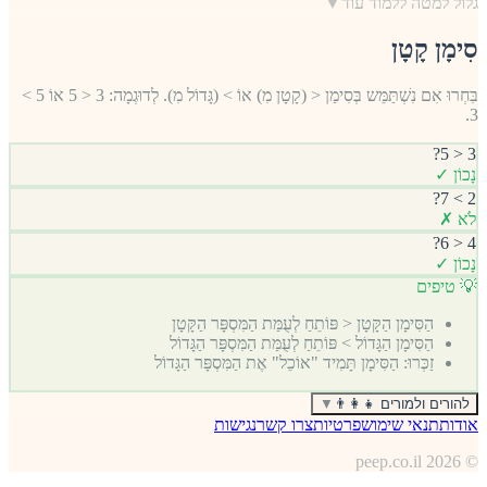
גלול למטה ללמוד עוד
▼
סִימָן קָטָן
בִּחְרוּ אִם נִשְׁתַּמֵּש בְּסִימַן < (קָטָן מִ) אוֹ > (גָּדוֹל מִ). לְדוּגְמָה: 3 < 5 אוֹ 5 >
3.
3 < 5?
נָכוֹן ✓
2 > 7?
לֹא ✗
4 < 6?
נָכוֹן ✓
💡 טיפים
הַסִּימָן הַקָּטָן < פּוֹתֵחַ לְעֻמַּת הַמִּסְפָּר הַקָּטָן
הַסִּימָן הַגָּדוֹל > פּוֹתֵחַ לְעֻמַּת הַמִּסְפָּר הַגָּדוֹל
זַכְּרוּ: הַסִּימָן תָּמִיד "אוֹכֵל" אֶת הַמִּסְפָּר הַגָּדוֹל
להורים ולמורים 👨‍👩‍👧
▼
אודות
תנאי שימוש
פרטיות
צרו קשר
נגישות
peep.co.il
2026
©