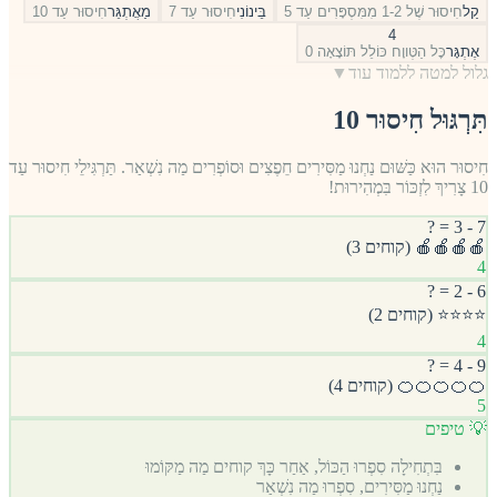
קַל
חִיסוּר שֶׁל 1-2 מִמִּסְפָּרִים עַד 5
בֵּינוֹנִי
חִיסוּר עַד 7
מַאֲתְגֵּר
חִיסוּר עַד 10
4
אֶתְגָּר
כׇּל הַטְּווָח כּוֹלֵל תּוֹצָאָה 0
גלול למטה ללמוד עוד
▼
תִּרְגּוּל חִיסוּר 10
חִיסוּר הוּא כַּשּׁוּם נַחְנוּ מַסִּירִים חֵפֶצִים וּסוֹפְרִים מַה נִשְׁאַר. תַּרְגִּילֵי חִיסוּר עַד
10 צָרִיךְ לִזְכּוֹר בִּמְהִירוּת!
7 - 3 = ?
🍎🍎🍎🍎 (קוחים 3)
4
6 - 2 = ?
⭐⭐⭐⭐ (קוחים 2)
4
9 - 4 = ?
🍊🍊🍊🍊🍊 (קוחים 4)
5
💡 טיפים
בִּתְחִילָה סִפְרוּ הַכּוֹל, אַחַר כָּךְ קוחים מַה מַקּוֹמוּ
נַחְנוּ מַסִּירִים, סִפְרוּ מַה נִשְׁאַר