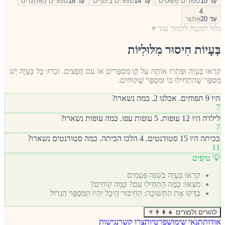
עַד 10
סִפּוּרִים פְּשׁוּטִים
עַד 14
סִפּוּרִים בֵּינוֹנִיִּים
עַד 18
סִפּוּרִים מְאַתְּגְרִים
4
עַד 20
אֶתְגָּר
גלול למטה ללמוד עוד
▼
בְּעָיוֹת חִיסוּר מִלּוּלִיּוֹת
קִרְאוּ בְּעָיָה וּפִתְרוּ אוֹתָהּ עַל קַו מִסְפָּרִים אוֹ עִם חֲפָצִים. זִכְרוּ: כׇּל בְּעָיָה יֵשׁ
מִסְפָּר שֶׁהִתְחִילוּ בּוֹ וּמִסְפָּר שֶׁקוֹחִים.
היו 9 תפוחים. אכלנו 2. כמה נשארו?
7
לילדה היו 12 עופות. 5 עופות עפו. כמה עופות נשארו?
7
בכיתה היו 15 סטודנטים. 4 הלכו הביתה. כמה סטודנטים נשארו?
11
💡 טיפים
קִרְאוּ בְּעָיָה בְּשִׁנָּה פְּעָמִים
מִצְאוּ: כַּמָּה הַתְחִילוּ עִם? כַּמָּה קוֹחִים?
בַּדְּקוּ אֶת הַתְּשׁוּבָה: הַחִיבּוּר הֵיכָל יִהְיוּ הַמִּסְפָּר הַגָּדוֹל
להורים ולמורים 👨‍👩‍👧
▼
אודות
תנאי שימוש
פרטיות
צרו קשר
נגישות