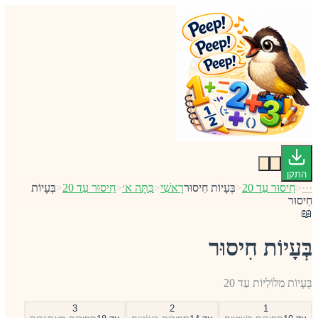
התקן
···
<
חִיסוּר עַד 20
<
בְּעָיוֹת חִיסוּר
רָאשִׁי
<
כִּתָּה א׳
<
חִיסוּר עַד 20
<
בְּעָיוֹת
חִיסוּר
📖
בְּעָיוֹת חִיסוּר
בְּעָיוֹת מִלּוֹלִיּוֹת עַד 20
3
2
1