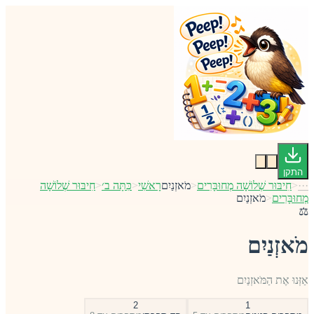
התקן
···
<
חִיבּוּר שְׁלוֹשָׁה מְחוּבָּרִים
<
מֹאזְנַיִם
רָאשִׁי
<
כִּתָּה ב׳
<
חִיבּוּר שְׁלוֹשָׁה
מְחוּבָּרִים
<
מֹאזְנַיִם
⚖️
מֹאזְנַיִם
אַזְּנוּ אֶת הַמֹּאזְנַיִם
2
1