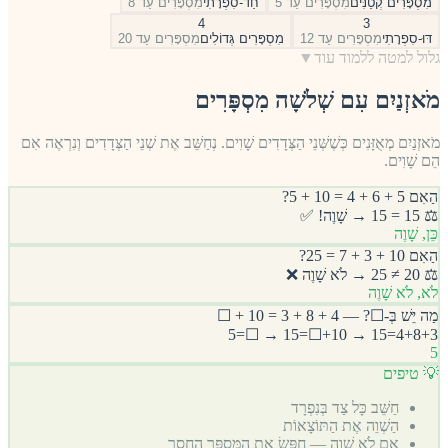
מִסְפָּרִים קְטַנִּים
מִסְפָּרִים עַד 5
חַד-סִפְרָתִי
מִסְפָּרִים עַד 8
4
3
דּוּ-סִפְרָתִי
מִסְפָּרִים עַד 12
מִסְפָּרִים גְּדוֹלִים
מִסְפָּרִים עַד 20
גלול למטה ללמוד עוד
▼
מֹאזְנַיִם עִם שְׁלֹשָׁה מִסְפָּרִים
מֹאזְנַיִם מְאֻזָּנִים כְּשֶׁשְּׁנֵי הַצְּדָדִים שָׁוִים. נְחַשֵּׁב אֶת שְׁנֵי הַצְּדָדִים וְנִרְאֶה אִם
הֵם שָׁוִים.
הַאִם 5 + 6 + 4 = 10 + 5?
⚖️ 15 = 15 → שָׁוֶה! ✅
כֵּן, שָׁוֶה
הַאִם 10 + 3 + 7 = 25?
⚖️ 20 ≠ 25 → לֹא שָׁוֶה ❌
לֹא, לֹא שָׁוֶה
מַה יֵּשׁ בְּ-☐? — 4 + 8 + 3 = 10 + ☐
4+8+3=15 → 10+☐=15 → ☐=5
5
💡 טיפים
חַשֵּׁב כָּל צַד בְּנִפְרָד
הַשְׁוֵה אֶת הַתּוֹצָאוֹת
אִם לֹא שָׁוֶה — חַפֵּשׂ אֶת הַמִּסְפָּר הַחָסֵר