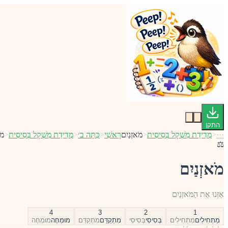
התקן
···
<
מְדִידַת מִשְׁקָל בְּסִיסִית
<
מֹאזְנַיִם
רָאשִׁי
<
כִּתָּה ב׳
<
מְדִידַת מִשְׁקָל בְּסִיסִית
<
מֹ
⚖️
מֹאזְנַיִם
אַזְּנוּ אֶת הַמֹּאזְנַיִם
4
3
2
1
מַתְחִילִים
מַתְחִילִים
בְּסִיסִי
בְּסִיסִי
מִתְקַדֵּם
מִתְקַדֵּם
מוּמְחֶה
מוּמְחֶה