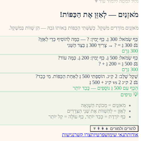
גלול למטה ללמוד עוד
▼
מֹאזְנַיִם — לְאַזֵּן אֶת הַכַּפּוֹת!
מֹאזְנַיִם מוֹדְדִים מִשְׁקָל. כְּשֶׁשְּׁתֵּי הַכַּפּוֹת בְּאוֹתוֹ גֹּבַהּ — הֵן שָׁווֹת בְּמִשְׁקָל.
כַּף שְׂמֹאל: 300 גְּ. כַּף יָמִין: ? — כַּמָּה לְהוֹסִיף כְּדֵי לְאַזֵּן?
⚖️ 300 גְּ = ? → צָרִיךְ 300 גְּ בַּצַּד הַשֵּׁנִי
300 גְּרָם
כַּף שְׂמֹאל: 500 גְּ. כַּף יָמִין: 200 גְּ. כַּמָּה עוֹד?
⚖️ 500 גְּ = 200 גְּ + ?
300 גְּרָם
שֶׁקֶל שֶׁלֵּב: 2 קִ״ג. הוֹסַפְתִּי 500 גְּ לְאַחַת הַכַּפּוֹת. מִי כָּבֵד?
⚖️ 2 ק״ג vs 2 ק״ג + 500 גְּ
הַכַּף עִם 500 גְּ נוֹסָפִים — כָּבֵד יוֹתֵר
💡 טיפים
מֹאזְנַיִם = מְכוֹנַת הַשְׁוָאָה
לְאַזֵּן = לְהַשְׁווֹת אֶת שְׁנֵי הַצְּדָדִים
כַּף יוֹרֶדֶת = כָּבֵד יוֹתֵר, כַּף עוֹלָה = קַל יוֹתֵר
להורים ולמורים 👨‍👩‍👧
▼
אודות
תנאי שימוש
פרטיות
צרו קשר
נגישות