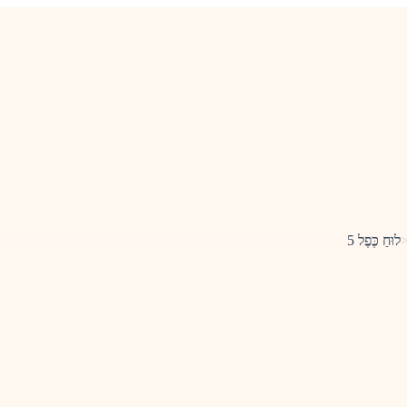
לוּחַ כֶּפֶל 5