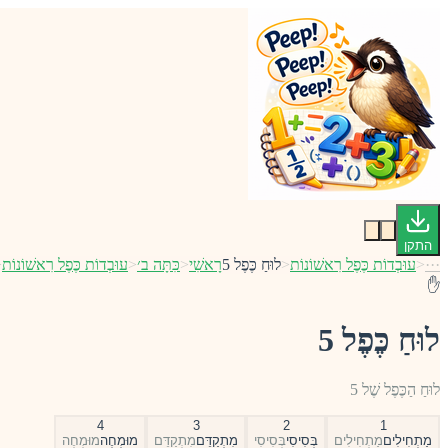
התקן
···
<
עוּבְדוֹת כֶּפֶל רִאשׁוֹנוֹת
<
לוּחַ כֶּפֶל 5
רָאשִׁי
<
כִּתָּה ב׳
<
עוּבְדוֹת כֶּפֶל רִאשׁוֹנוֹת
<
✋
לוּחַ כֶּפֶל 5
לוּחַ הַכֶּפֶל שֶׁל 5
4
3
2
1
מַתְחִילִים
מַתְחִילִים
בְּסִיסִי
בְּסִיסִי
מִתְקַדֵּם
מִתְקַדֵּם
מוּמְחֶה
מוּמְחֶה