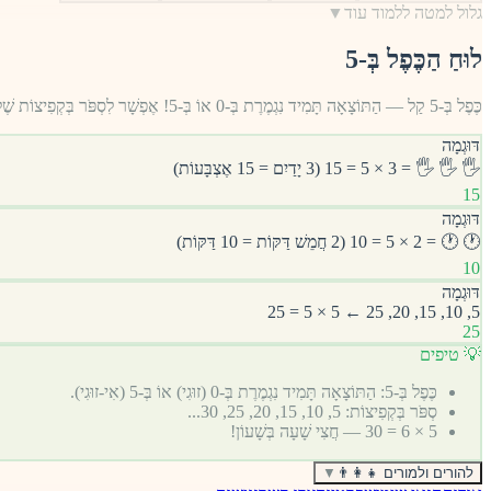
גלול למטה ללמוד עוד
▼
לוּחַ הַכֶּפֶל בְּ-5
כֶּפֶל בְּ-5 קַל — הַתּוֹצָאָה תָּמִיד נִגְמֶרֶת בְּ-0 אוֹ בְּ-5! אֶפְשָׁר לִסְפֹּר בְּקְפִיצוֹת שֶׁל 5.
דּוּגְמָה
🖐️ 🖐️ 🖐️ = 3 × 5 = 15 (3 יָדַיִם = 15 אֶצְבָּעוֹת)
15
דּוּגְמָה
🕐 🕐 = 2 × 5 = 10 (2 חֲמֵשׁ דַּקּוֹת = 10 דַּקּוֹת)
10
דּוּגְמָה
5, 10, 15, 20, 25 ← 5 × 5 = 25
25
💡 טיפים
כֶּפֶל בְּ-5: הַתּוֹצָאָה תָּמִיד נִגְמֶרֶת בְּ-0 (זוּגִי) אוֹ בְּ-5 (אִי-זוּגִי).
סְפֹּר בְּקְפִיצוֹת: 5, 10, 15, 20, 25, 30...
5 × 6 = 30 — חֲצִי שָׁעָה בְּשָׁעוֹן!
להורים ולמורים 👨‍👩‍👧
▼