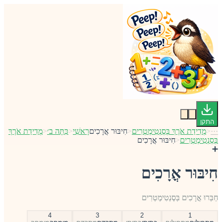
התקן
···
<
מְדִידַת אֹרֶךְ בְּסֶנְטִימֶטְרִים
<
חִיבּוּר אֳרָכִים
רָאשִׁי
<
כִּתָּה ב׳
<
מְדִידַת אֹרֶךְ
בְּסֶנְטִימֶטְרִים
<
חִיבּוּר אֳרָכִים
➕
חִיבּוּר אֳרָכִים
חַבְּרוּ אֳרָכִים בְּסֶנְטִימֶטְרִים
4
3
2
1