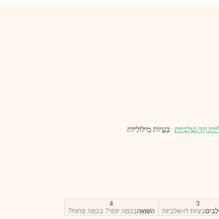
ִיּוֹת חַד-שִׁלְבִיּוֹת
<
בְּעָיוֹת מִילּוֹלִיּוֹת
4
3
ׁלָבִים
בְּעָיוֹת דּוּ-שִׁלְבִיּוֹת
הַשְׁוָאָה
בְּכַמָּה יוֹתֵר? בְּכַמָּה פָּחוֹת?