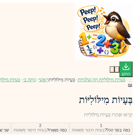
התקן
···
<
בְּעָיוֹת מִילּוֹלִיּוֹת חַד-שִׁלְבִיּוֹת
<
בְּעָיוֹת מִילּוֹלִיּוֹת
רָאשִׁי
<
כִּתָּה ב׳
<
בְּעָיוֹת מִילּוֹל
📖
בְּעָיוֹת מִילּוֹלִיּוֹת
קִרְאוּ וּפִתְרוּ בְּעָיוֹת מִילּוֹלִיּוֹת
2
1
כַּמָּה בְּסַךְ הַכֹּל?
בְּעָיוֹת חִיבּוּר פְּשׁוּטוֹת
כַּמָּה נִשְׁאֲרוּ?
בְּעָיוֹת חִיסוּר פְּשׁוּטוֹת
שְׁנֵי שְ