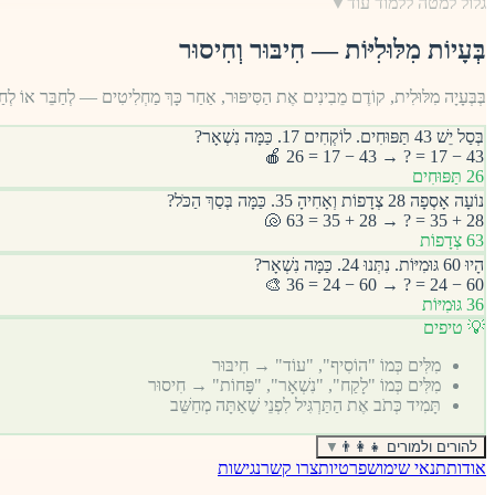
גלול למטה ללמוד עוד
▼
בְּעָיוֹת מִלּוּלִיּוֹת — חִיבּוּר וְחִיסוּר
בְּבְּעָיָה מִלּוּלִית, קוֹדֶם מֵבִינִים אֶת הַסִּיפּוּר, אַחַר כָּךְ מַחְלִיטִים — לְחַבֵּר אוֹ לְחַ
בְּסַל יֵשׁ 43 תַּפּוּחִים. לוֹקְחִים 17. כַּמָּה נִשְׁאָר?
43 − 17 = ? → 43 − 17 = 26 🍎
26 תַּפּוּחִים
נוֹעָה אָסְפָה 28 צְדָפוֹת וְאָחִיהָ 35. כַּמָּה בְּסַךְ הַכֹּל?
28 + 35 = ? → 28 + 35 = 63 🐚
63 צְדָפוֹת
הָיוּ 60 גּוּמִיּוֹת. נִתְּנוּ 24. כַּמָּה נִשְׁאָר?
60 − 24 = ? → 60 − 24 = 36 🎨
36 גּוּמִיּוֹת
💡 טיפים
מִלִּים כְּמוֹ "הוֹסִיף", "עוֹד" → חִיבּוּר
מִלִּים כְּמוֹ "לָקַח", "נִשְׁאָר", "פָּחוֹת" → חִיסוּר
תָּמִיד כְּתֹב אֶת הַתַּרְגִּיל לִפְנֵי שֶׁאַתָּה מְחַשֵּׁב
להורים ולמורים 👨‍👩‍👧
▼
אודות
תנאי שימוש
פרטיות
צרו קשר
נגישות