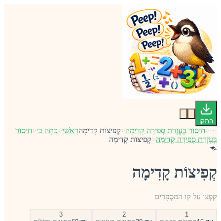
התקן
···
<
חִיסוּר בְּעֶזְרַת סְפִירָה קָדִימָה
<
קְפִיצוֹת קָדִימָה
רָאשִׁי
<
כִּתָּה ב׳
<
חִיסוּר
בְּעֶזְרַת סְפִירָה קָדִימָה
<
קְפִיצוֹת קָדִימָה
🦘
קְפִיצוֹת קָדִימָה
קִפְצוּ עַל קַו הַמִּסְפָּרִים
3
2
1