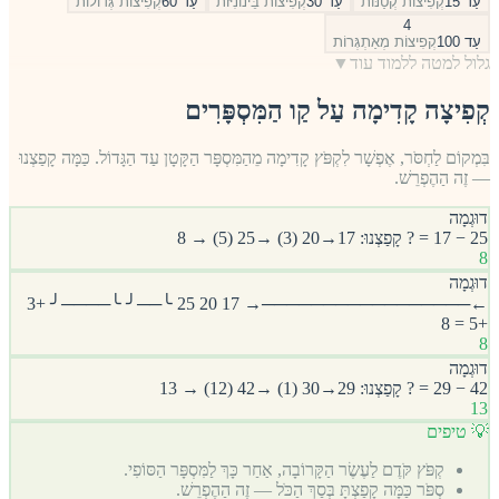
עַד 15
קְפִיצוֹת קְטַנּוֹת
עַד 30
קְפִיצוֹת בֵּינוֹנִיּוֹת
עַד 60
קְפִיצוֹת גְּדוֹלוֹת
4
עַד 100
קְפִיצוֹת מְאַתְגְּרוֹת
גלול למטה ללמוד עוד
▼
קְפִיצָה קָדִימָה עַל קַו הַמִּסְפָּרִים
בִּמְקוֹם לַחְסֹּר, אֶפְשָׁר לִקְפֹּץ קָדִימָה מֵהַמִּסְפָּר הַקָּטָן עַד הַגָּדוֹל. כַּמָּה קָפַצְנוּ
— זֶה הַהֶפְרֵשׁ.
דוּגְמָה
25 − 17 = ? קָפַצְנוּ: 17→20 (3) →25 (5) → 8
8
דוּגְמָה
←─────────────────→ 17 20 25 ╰──╯ ╰────╯ +3
+5 = 8
8
דוּגְמָה
42 − 29 = ? קָפַצְנוּ: 29→30 (1) →42 (12) → 13
13
💡 טיפים
קְפֹּץ קֹּדֶם לַעֶשֶׂר הַקָּרוֹבָה, אַחַר כָּךְ לַמִּסְפָּר הַסּוֹפִי.
סְפֹּר כַּמָּה קָפַצְתָּ בְּסַךְ הַכֹּל — זֶה הַהֶפְרֵשׁ.