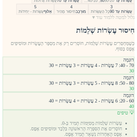
עֲשָׂרוֹת עַד 50
50-20, 40-10...
עֲשָׂרוֹת עַד 70
עֲשָׂרוֹת גְּדוֹלוֹת
5
4
3
עֲשָׂרוֹת עַד 90
כׇּל הָעֲשָׂרוֹת
מוּרְכָּב
חִיסוּר מָהִיר
אַלּוּף
עֲשָׂרוֹת - יְחִידוֹת
גלול למטה ללמוד עוד
▼
חִיסוּר עֶשְׂרוֹת שְׁלֵמוֹת
כְּשֶׁמְּחַסְּרִים עֶשְׂרוֹת שְׁלֵמוֹת, חוֹסְרִים רַק אֶת מִסְפַּר הָעֲשָׂרוֹת וּמוֹסִיפִים
אֶפֶס בַּסּוֹף.
דוּגְמָה
70 - 40: 7 עֲשָׂרוֹת - 4 עֲשָׂרוֹת = 3 עֲשָׂרוֹת = 30
30
דוּגְמָה
80 - 50: 8 עֲשָׂרוֹת - 5 עֲשָׂרוֹת = 3 עֲשָׂרוֹת = 30
30
דוּגְמָה
60 - 20: 6 עֲשָׂרוֹת - 2 עֲשָׂרוֹת = 4 עֲשָׂרוֹת = 40
40
💡 טיפים
עֶשְׂרוֹת שְׁלֵמוֹת מְסִיַּמּוֹת תָּמִיד בְּ-0.
חוֹסְרִים אֶת הַסִּפְרָה הָרִאשׁוֹנָה בִּלְבַד וּמוֹסִיפִים אֶפֶס.
אֶפֶס הָאַחְדוֹת נִשְׁאָר תָּמִיד אֶפֶס.