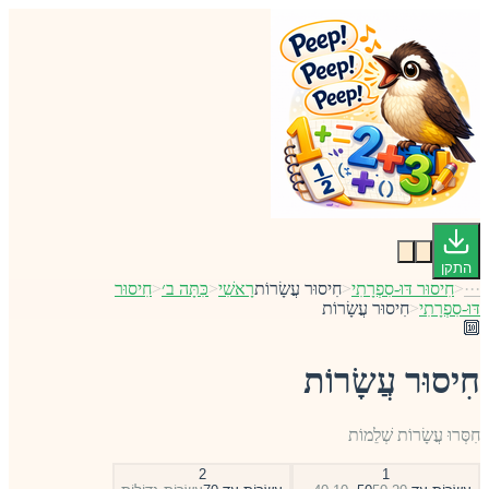
התקן
···
<
חִיסוּר דּוּ-סִפְרָתִי
<
חִיסוּר עֲשָׂרוֹת
רָאשִׁי
<
כִּתָּה ב׳
<
חִיסוּר
דּוּ-סִפְרָתִי
<
חִיסוּר עֲשָׂרוֹת
🔟
חִיסוּר עֲשָׂרוֹת
חִסְּרוּ עֲשָׂרוֹת שְׁלֵמוֹת
2
1