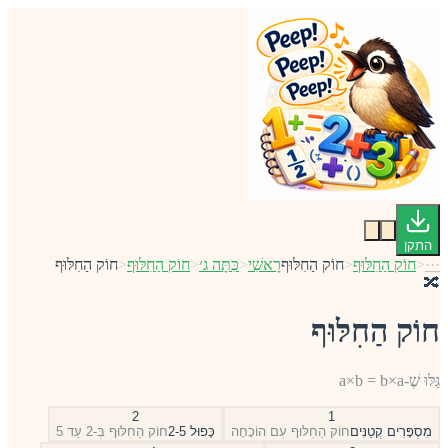
התקן
···
<
חוֹק הַחִלּוּף
<
חוֹק הַחִלּוּף
רָאשִׁי
<
כִּתָּה ג׳
<
חוֹק הַחִלּוּף
<
חוֹק הַחִלּוּף
🔀
חוֹק הַחִלּוּף
גַּלּוּ שֶׁ-a×b = b×a
2
1
מִסְפָּרִים קְטַנִּים
חוֹק הַחִלּוּף עִם הוֹכָחָה
כָּפוּל 2-5
חוֹק הַחִלּוּף בְּ-2 עַד 5