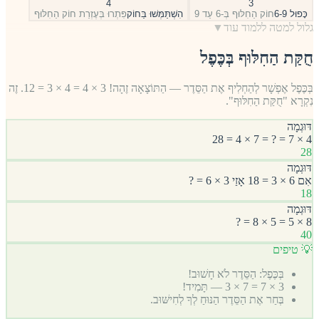
4
3
כָּפוּל 6-9
חוֹק הַחִלּוּף בְּ-6 עַד 9
הִשְׁתַּמְּשׁוּ בַּחוֹק
פִּתְרוּ בְּעֶזְרַת חוֹק הַחִלּוּף
גלול למטה ללמוד עוד
▼
חֻקַּת הַחִלּוּף בְּכֶּפֶל
בְּכֶּפֶל אֶפְשָׁר לְהַחְלִיף אֶת הַסֵּדֶר — הַתּוֹצָאָה זֶהָה! 3 × 4 = 4 × 3 = 12. זֶה
נִקְרָא "חֻקַּת הַחִלּוּף".
דּוּגְמָה
4 × 7 = ? = 7 × 4 = 28
28
דּוּגְמָה
אִם 6 × 3 = 18 אָזַי 3 × 6 = ?
18
דּוּגְמָה
8 × 5 = 5 × 8 = ?
40
💡 טיפים
בְּכֶּפֶל: הַסֵּדֶר לֹא חָשׁוּב!
3 × 7 = 7 × 3 — תָּמִיד!
בְּחַר אֶת הַסֵּדֶר הַנּוּחַ לְךָ לְחִישּׁוּב.