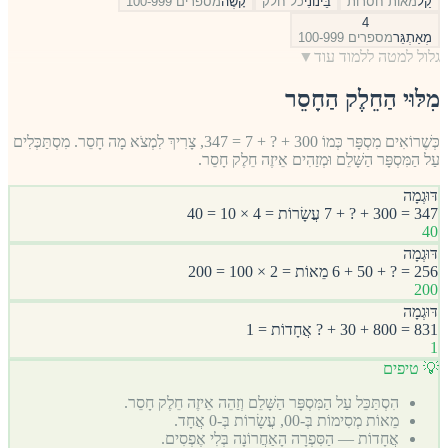
קַל
מאות חסרות
בֵּינוֹנִי
כל חלק
קָשֶׁה
מספרים 100-999
4
מְאַתְגֵּר
מספרים 100-999
גלול למטה ללמוד עוד
▼
מִלּוּי הַחֵלֶק הַחָסֵר
כְּשֶׁרוֹאִים מִסְפָּר כְּמוֹ 300 + ? + 7 = 347, צָרִיךְ לִמְצֹא מָה חָסֵר. מִסְתַּכְּלִים
עַל הַמִּסְפָּר הַשָּׁלֵם וּמְזַהִים אֵיזֶה חֵלֶק חָסֵר.
דּוּגְמָה
347 = 300 + ? + 7 עֲשָׂרוֹת = 4 × 10 = 40
40
דּוּגְמָה
256 = ? + 50 + 6 מֵאוֹת = 2 × 100 = 200
200
דּוּגְמָה
831 = 800 + 30 + ? אֲחָדוֹת = 1
1
💡 טיפים
הִסְתַּכֵּל עַל הַמִּסְפָּר הַשָּׁלֵם וְזַהֵה אֵיזֶה חֵלֶק חָסֵר.
מֵאוֹת מְסִימוֹת בְּ-00, עֲשָׂרוֹת בְּ-0 אֲחָד.
אֲחָדוֹת — הַסִּפְרָה הָאַחֲרוֹנָה בְּלִי אֶפְסִים.