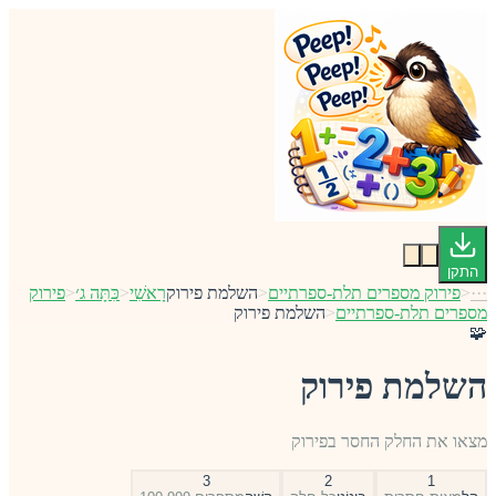
התקן
···
<
פירוק מספרים תלת-ספרתיים
<
השלמת פירוק
רָאשִׁי
<
כִּתָּה ג׳
<
פירוק
מספרים תלת-ספרתיים
<
השלמת פירוק
🧩
השלמת פירוק
מצאו את החלק החסר בפירוק
3
2
1