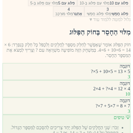
פִּלּוּג עִם 10
מִלּוּי עִם פִּלּוּג בְּ-10
פִּלּוּג עִם 5
מִלּוּי עִם פִּלּוּג בְּ-5
4
3
פִּלּוּג חׇפְשִׁי
מִלּוּי פִּלּוּג חׇפְשִׁי
אֶתְגָּר
מִלּוּי מוּרְכָּב
גלול למטה ללמוד עוד
▼
מִלּוּי הַחָסֵר בְּחוֹק הַפִּלּוּג
חוֹק הַפִּלּוּג אוֹמֵר שֶׁאֶפְשָׁר לְחַלֵּק מִסְפָּר לְחֲלָקִים וְלִכְפֹּל כָּל חֵלֶק בְּנִפְרָד: 6 ×
14 = 6×10 + 6×4. בַּמִּשְׁחָק הַזֶּה מוֹפִיעָה מִשְׁוָואָה עִם ? וְצָרִיךְ לִמְצֹא אֶת
הַמִּסְפָּר הַחָסֵר.
דּוּגְמָה
5 × 13 = 5×10 + 5×?
3
דּוּגְמָה
4 × 12 = 4×? + 4×2
10
דּוּגְמָה
7 × 8 = 7×5 + 7×?
3
💡 טיפים
זְכֹּר: שְׁנֵי הַחֲלָקִים שֶׁל הַפִּלּוּג יַחַד צְרִיכִים לְהִסָּכֵם לַמִּסְפָּר הַגָּדוֹל.
הִסְתַּכֵּל עַל 14: 10 + ? = 14, אֲז ? = 4.