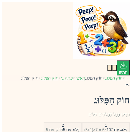
התקן
···
<
חוֹק הַפִּלּוּג
<
חוֹק הַפִּלּוּג
רָאשִׁי
<
כִּתָּה ג׳
<
חוֹק הַפִּלּוּג
<
חוֹק הַפִּלּוּג
✂️
חוֹק הַפִּלּוּג
פָּרְקוּ כֶּפֶל לְחֶלְקִים קַלִּים
2
1
פִּלּוּג עִם 10
7×6 = 7×(5+1)
פִּלּוּג עִם 5
פִּרְקוּ עִם 5