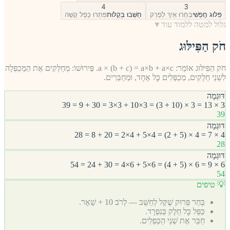
4
3
פִּלּוּג חׇפְשִׁי
בִּחְרוּ אֵיךְ לְפָרֵק
חַשְּׁבוּ בְּקַלּוּת
פִּתְרוּ כֶּפֶל קָשֶׁה
גלול למטה ללמוד עוד
▼
חֹק הַפִּילּוּג
חֹק הַפִּילּוּג אוֹמֵר: a × (b + c) = a×b + a×c. פֵּירוּשׁוֹ: מְחַלְּקִים אֶת הַמַּכְפֵּלָה
לִשְׁנֵי חֵלָקִים, מְכַפְּלִים כׇּל אֶחָד, וּמְחַבְּרִים.
דּוּגְמָה
3 × 13 = 3 × (10 + 3) = 3×10 + 3×3 = 30 + 9 = 39
39
דּוּגְמָה
4 × 7 = 4 × (5 + 2) = 4×5 + 4×2 = 20 + 8 = 28
28
דּוּגְמָה
6 × 9 = 6 × (5 + 4) = 6×5 + 6×4 = 30 + 24 = 54
54
💡 טיפים
בְּחַר פֵּרוּק שֶׁקַּל לְחַשֵּׁב — לְרֹב 10 + שֵׁאָר.
כַּפֵּל כׇּל חֵלֶק בְּנִפְרָד.
חַבֵּר אֶת שְׁנֵי הַכְּפֵלִים.