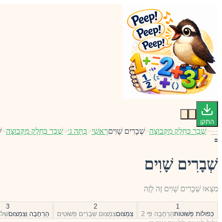
התקן
···
<
שֶׁבֶר כְּחֵלֶק מִקְּבוּצָה
<
שְׁבָרִים שָׁוִים
רָאשִׁי
<
כִּתָּה ג׳
<
שֶׁבֶר כְּחֵלֶק מִקְּבוּצָה
<
ש
🟰
שְׁבָרִים שָׁוִים
מִצְאוּ שְׁבָרִים שָׁוִים זֶה לָזֶה
3
2
1
כְּפוּלוֹת פְּשׁוּטוֹת
הַרְחָבָה פִּי 2
צִמְצוּם
צִמְצוּם שְׁבָרִים פְּשׁוּטִים
הַרְחָבָה וְצִמְצוּם
שִׁלּ