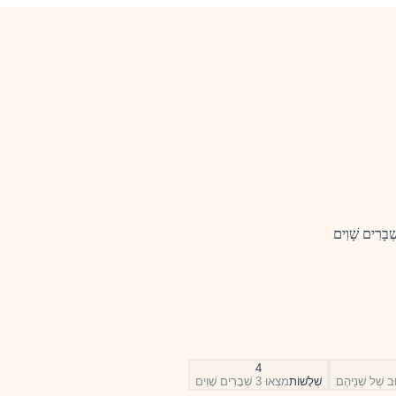
ְׁבָרִים שָׁוִים
4
וּב שֶׁל שְׁנֵיהֶם
שְׁלָשׁוֹת
מִצְאוּ 3 שְׁבָרִים שָׁוִים