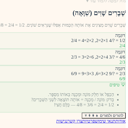
גלול למטה ללמוד עוד
▼
שְׁבָרִים שָׁוִים (שִׁוָּאָה)
שְׁבָרִים שָׁוִים מַצִּיגִים אֶת אוֹתָהּ הַכַּמּוּת אַפִלּוּ שֶׁנִּרְאִים שׁוֹנִים. 1/2 = 2/4 = 4/8 — כׇּל אֵלֶּה הֵם חֲצִי! מַכְפִּילִים אוֹ מְחַלְּקִים מּוֹנֶה וּמְכַנֶּה בְּאוֹתוֹ מִסְפָּר.
דּוּגְמָה
1/2 = ?/4 1×2=2, 2×2=4 = 2/4
2/4
דּוּגְמָה
4/6 = ?/3 4÷2=2, 6÷2=3 = 2/3
2/3
דּוּגְמָה
2/3 = ?/9 2×3=6, 3×3=9 = 6/9
6/9
💡 טיפים
הַכְפֵּל אוֹ חַלֵּק מּוֹנֶה וּמְכַנֶּה בְּאוֹתוֹ מִסְפָּר.
בְּדֹק: מּוֹנֶה / מְכַנֶּה = אוֹתָה תּוֹצָאָה לִשְׁנֵי הַשְּׁבָרִים?
1/2 = 2/4 = 3/6 = 4/8 — כֻּלָּם חֲצִי!
להורים ולמורים 👨‍👩‍👧
▼
אודות
תנאי שימוש
פרטיות
צרו קשר
נגישות