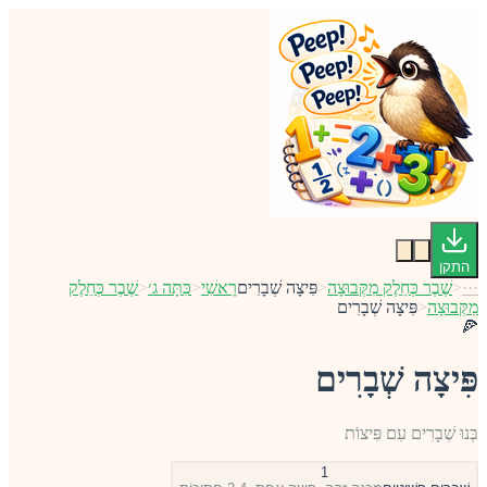
התקן
···
<
שֶׁבֶר כְּחֵלֶק מִקְּבוּצָה
<
פִּיצָה שְׁבָרִים
רָאשִׁי
<
כִּתָּה ג׳
<
שֶׁבֶר כְּחֵלֶק
מִקְּבוּצָה
<
פִּיצָה שְׁבָרִים
🍕
פִּיצָה שְׁבָרִים
בְּנוּ שְׁבָרִים עִם פִּיצוֹת
1