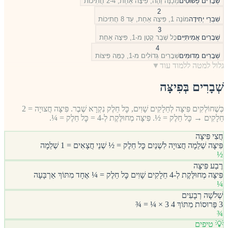
שְׁבָרִים פְּשׁוּטִים
מְכַנֶּה זֵהֶה, פִּיצָה אַחַת, 2-4 חֲתִיכוֹת
2
שִׁבְרֵי יְחִידָה
מוֹנֶה 1, פִּיצָה אַחַת, עַד 8 חֲתִיכוֹת
3
שְׁבָרִים אֲמִיתִּיִּים
כׇּל שֶׁבֶר קָטָן מ-1, פִּיצָה אַחַת
4
שְׁבָרִים מְדוּמִּים
שְׁבָרִים גְּדוֹלִים מ-1, כַּמָּה פִּיצוֹת
גלול למטה ללמוד עוד
▼
שְׁבָרִים בְּפִיצָּה
כְּשֶׁחוֹלְקִים פִּיצָּה לְחֵלָקִים שָׁוִים, כׇּל חֵלֶק נִקְרָא שֶׁבֶר. פִּיצָּה חֲצוּיָה = 2
חֵלָקִים → כׇּל חֵלֶק = ½. פִּיצָּה מְחוּלֶּקֶת לְ-4 = כׇּל חֵלֶק = ¼.
חֲצִי פִּיצָּה
פִּיצָּה שְׁלֵמָה חֲצוּיָה לִשְׁנַיִם כׇּל חֵלֶק = ½ שְׁנֵי חֲצָאִים = 1 שְׁלֵמָה
½
רֶבַע פִּיצָּה
פִּיצָּה מְחוּלֶּקֶת לְ-4 חֵלָקִים שָׁוִים כׇּל חֵלֶק = ¼ אֶחָד מִתּוֹךְ אַרְבָּעָה
¼
שְׁלֹשָׁה רְבָעִים
3 פְּרוּסוֹת מִתּוֹךְ 4 3 × ¼ = ¾
¾
💡 טיפים