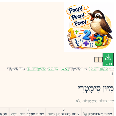
התקן
···
<
סִימֶטְרִיַּת קַו
<
מִיּוּן סִימֶטְרִי
רָאשִׁי
<
כִּתָּה ג׳
<
סִימֶטְרִיַּת קַו
<
מִיּוּן סִימֶטְרִי
📊
מִיּוּן סִימֶטְרִי
מַיְּנוּ צוּרוֹת סִימֶטְרִיּוֹת וְלֹא
3
2
1
צוּרוֹת פְּשׁוּטוֹת
מִיּוּן קַל
צוּרוֹת בֵּינוֹנִיּוֹת
מִיּוּן בֵּינוֹנִי
צוּרוֹת מוּרְכָּבוֹת
מִיּוּן קָשֶׁה
אֶתְגָּר