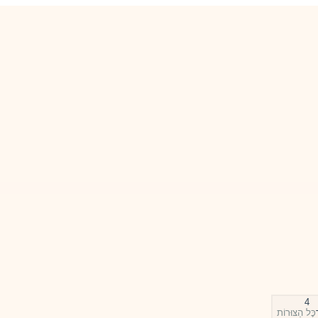
4
כׇּל הַצּוּרוֹת