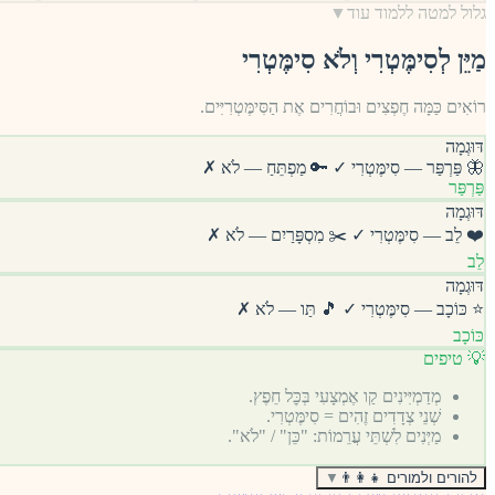
גלול למטה ללמוד עוד
▼
מַיֵּן לְסִימֶּטְרִי וְלֹא סִימֶּטְרִי
רוֹאִים כַּמָּה חֶפְצִים וּבוֹחֲרִים אֶת הַסִּימֶּטְרִיִּים.
דּוּגְמָה
🦋 פַּרְפַּר — סִימֶּטְרִי ✓ 🔑 מַפְתֵּחַ — לֹא ✗
פַּרְפַּר
דּוּגְמָה
❤️ לֵב — סִימֶּטְרִי ✓ ✂️ מִסְפָּרַיִם — לֹא ✗
לֵב
דּוּגְמָה
⭐ כּוֹכָב — סִימֶּטְרִי ✓ 🎵 תַּו — לֹא ✗
כּוֹכָב
💡 טיפים
מְדַמְיִּינִים קַו אֶמְצָעִי בְּכׇּל חֵפֶץ.
שְׁנֵי צְדָדִים זֶהִים = סִימֶּטְרִי.
מַיְּנִים לִשְׁתֵּי עֲרֵמוֹת: "כֵּן" / "לֹא".
להורים ולמורים 👨‍👩‍👧
▼