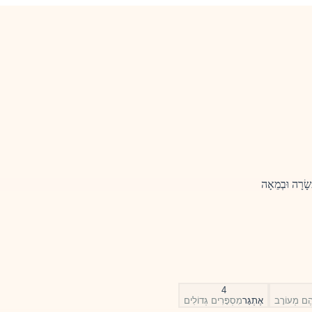
שָׂרָה וּבְמֵאָה
4
יהֶם מְעוֹרָב
אֶתְגָּר
מִסְפָּרִים גְּדוֹלִים