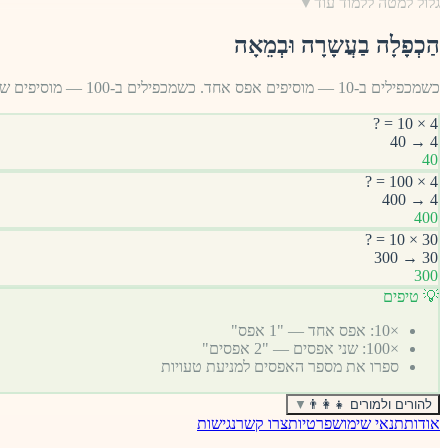
גלול למטה ללמוד עוד
▼
הַכְפָלָה בַעֲשָרָה וּבְמֵאָה
כשמכפילים ב-10 — מוסיפים אפס אחד. כשמכפילים ב-100 — מוסיפים שני אפסים. זה הכלל!
4 × 10 = ?
4 → 40
40
4 × 100 = ?
4 → 400
400
30 × 10 = ?
30 → 300
300
💡 טיפים
×10: אפס אחד — "1 אפס"
×100: שני אפסים — "2 אפסים"
ספרו את מספר האפסים למניעת טעויות
להורים ולמורים 👨‍👩‍👧
▼
אודות
תנאי שימוש
פרטיות
צרו קשר
נגישות