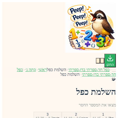
התקן
···
<
כפל חד-ספרתי בדו-ספרתי
<
השלמת כפל
רָאשִׁי
<
כִּתָּה ג׳
<
כפל
חד-ספרתי בדו-ספרתי
<
השלמת כפל
🧩
השלמת כפל
מצאו את המספר החסר
3
2
1