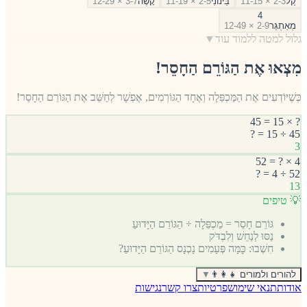
קַל
2-3 × 11-15
בֵּינוֹנִי
2-5 × 11-19
קָשֶׁה
3-7 × 12-29
4
מְאַתְגֵּר
2-9 × 12-49
גלול למטה ללמוד עוד
▼
מִצְאוּ אֶת הַגּוֹרֵם הַחָסֵר!
כְּשֶׁיּוֹדְעִים אֶת הַמַּכְפֵּלָה וְאֶחָד הַגּוֹרְמִים, אֶפְשָׁר לְחַשֵּׁב אֶת הַגּוֹרֵם הַחָסֵר!
? × 15 = 45
45 ÷ 15 = ?
3
4 × ? = 52
52 ÷ 4 = ?
13
💡 טיפים
גּוֹרֵם חָסֵר = מַכְפֵּלָה ÷ הַגּוֹרֵם הַיָּדוּעַ
נַסּוּ לְנַחֵשׁ וְלִבְדֹּק
חִשְׁבוּ: כׇּמָּה פְּעָמִים נָכְנָס הַגּוֹרֵם הַיָּדוּעַ?
להורים ולמורים 👨‍👩‍👧
▼
אודות
תנאי שימוש
פרטיות
צרו קשר
נגישות