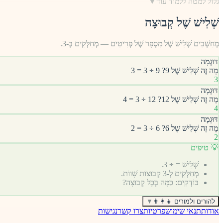
גלול למטה ללמוד עוד
▼
שְׁלִישׁ שֶׁל קְבוּצָה
מְחַשְּׁבִים שְׁלִישׁ שֶׁל מִסְפָּר שֶׁל פְּרִיטִים — מְחַלְּקִים בְּ-3.
דּוּגְמָה
מָה זֶה שְׁלִישׁ שֶׁל 9? 9 ÷ 3 = 3
3
דּוּגְמָה
מָה זֶה שְׁלִישׁ שֶׁל 12? 12 ÷ 3 = 4
4
דּוּגְמָה
מָה זֶה שְׁלִישׁ שֶׁל 6? 6 ÷ 3 = 2
2
💡 טיפים
שְׁלִישׁ = ÷ 3.
מְחַלְּקִים לְ-3 קְבוּצוֹת שָׁווֹת.
בּוֹדְקִים: כַּמָּה בְּכׇּל קְבוּצָה?
להורים ולמורים 👨‍👩‍👧
▼
אודות
תנאי שימוש
פרטיות
צרו קשר
נגישות