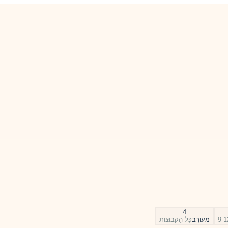
4
מְעוֹרָב
כׇּל הַקְּבוּצוֹת