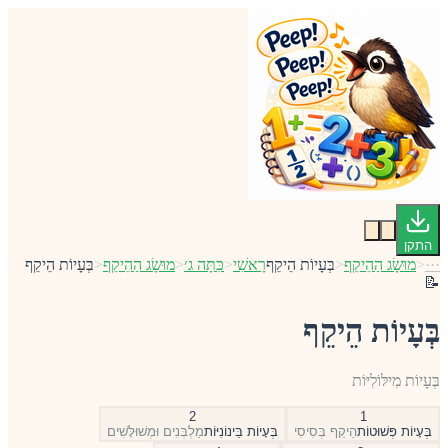
התקן
···
<
מוּשָׂג הַהֵיקֵף
<
בְּעָיוֹת הֵיקֵף
רָאשִׁי
<
כִּתָּה ג׳
<
מוּשָׂג הַהֵיקֵף
<
בְּעָיוֹת הֵיקֵף
📝
בְּעָיוֹת הֵיקֵף
בְּעָיוֹת מִילּוֹלִיּוֹת
2
1
בְּעָיוֹת פְּשׁוּטוֹת
הֵיקֵף בְּסִיסִי
בְּעָיוֹת בֵּינוֹנִיּוֹת
מַלְבְּנִים וּמְשׁוּלָּשִׁים