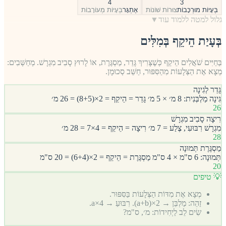
4
3
בְּעָיוֹת מוּרְכָּבוֹת
צוּרוֹת שׁוֹנוֹת
אֶתְגָּר
בְּעָיוֹת מְעוֹרָבוֹת
גלול למטה ללמוד עוד
▼
בְּעָיַת הֵיקֵף בְּמִלִּים
בַּחַיִּים שֹׁאֲלִים הֵיקֵף כְּשֶׁצָּרִיךְ גָּדֵר, מַסְגֶּרֶת, אוֹ לָרוּץ סָבִיב מִגְרָשׁ. מְחַשְּׁבִים:
מְצָא אֶת הַצְּלָעוֹת מִהַסִּפּוּר, חַשֵּׁב סְכוּמָן.
גָּדֵר לְגִינָה
גִּינָה מַלְבְּנִית: 8 מ׳ × 5 מ׳ גָּדֵר = הֵיקֵף = 2×(8+5) = 26 מ׳
26
רִיצָה סָבִיב מִגְרָשׁ
מִגְרָשׁ רִבּוּעִי, צֶלַע = 7 מ׳ רִיצָה = הֵיקֵף = 4×7 = 28 מ׳
28
מַסְגֶּרֶת תְּמוּנָה
תְּמוּנָה: 6 ס"מ × 4 ס"מ מַסְגֶּרֶת = הֵיקֵף = 2×(6+4) = 20 ס"מ
20
💡 טיפים
מְצָא אֶת מִדּוֹת הַצְּלָעוֹת בַּסִּפּוּר.
זַהֵה: מַלְבֵּן → 2×(a+b). רִבּוּעַ → 4×a.
שִׂים לֵב לַיְחִידוֹת: מ׳, ס"מ?