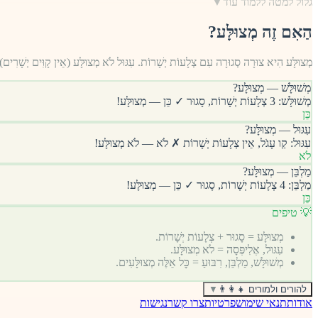
גלול למטה ללמוד עוד
▼
הַאִם זֶה מְצוּלָּע?
מְצוּלָּע הִיא צוּרָה סְגוּרָה עִם צְלָעוֹת יְשָׁרוֹת. עִגּוּל לֹא מְצוּלָּע (אֵין קָוִּים יְשָׁרִים)
מְשׁוּלָּשׁ — מְצוּלָּע?
מְשׁוּלָּשׁ: 3 צְלָעוֹת יְשָׁרוֹת, סָגוּר ✓ כֵּן — מְצוּלָּע!
כֵּן
עִגּוּל — מְצוּלָּע?
עִגּוּל: קַו עָגֹל, אֵין צְלָעוֹת יְשָׁרוֹת ✗ לֹא — לֹא מְצוּלָּע!
לֹא
מַלְבֵּן — מְצוּלָּע?
מַלְבֵּן: 4 צְלָעוֹת יְשָׁרוֹת, סָגוּר ✓ כֵּן — מְצוּלָּע!
כֵּן
💡 טיפים
מְצוּלָּע = סָגוּר + צְלָעוֹת יְשָׁרוֹת.
עִגּוּל, אֶלִיפְּסָה = לֹא מְצוּלָּע.
מְשׁוּלָּשׁ, מַלְבֵּן, רִבּוּעַ = כׇּל אֵלֶּה מְצוּלָּעִים.
להורים ולמורים 👨‍👩‍👧
▼
אודות
תנאי שימוש
פרטיות
צרו קשר
נגישות