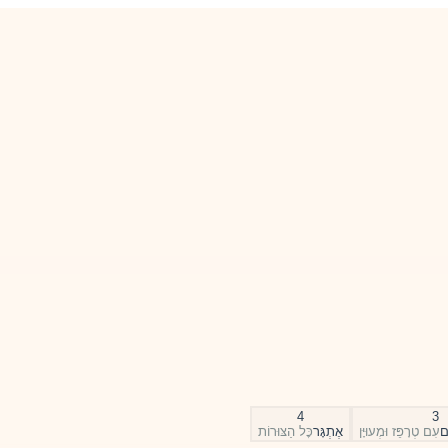
4
3
ים
עִם טְרָפֵּז וּמְעוּיָּן
אֶתְגָּר
כׇּל הַצּוּרוֹת