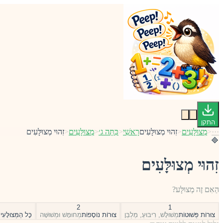
התקן
···
<
מְצוּלָּעִים
<
זִהוּי מְצוּלָּעִים
רָאשִׁי
<
כִּתָּה ג׳
<
מְצוּלָּעִים
<
זִהוּי מְצוּלָּעִים
🔷
זִהוּי מְצוּלָּעִים
הַאִם זֶה מְצוּלָּע?
2
1
צוּרוֹת פְּשׁוּטוֹת
מְשׁוּלָּשׁ, רִיבּוּעַ, מַלְבֵּן
צוּרוֹת נוֹסָפוֹת
מְחוּמָּשׁ וּמְשׁוּשָּׁה
כׇּל הַמְּצוּלָּעִ