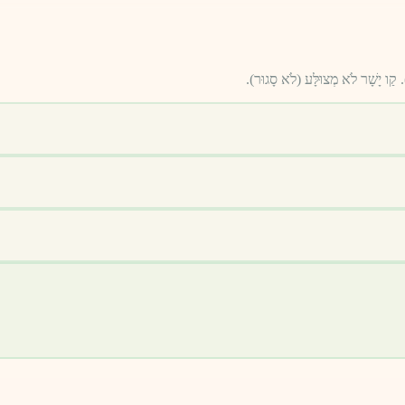
. קַו יָשָׁר לֹא מְצוּלָּע (לֹא סָגוּר).