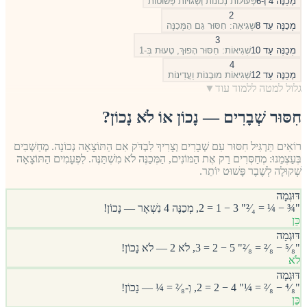
מְכַנֶּה 4 וְ-6
פְּעוּלּוֹת נְכוֹנוֹת וְשְׁגוּיוֹת פְּשׁוּטוֹת
2
מְכַנֶּה עַד 8
שְׁגִיאָה: חִסּוּר גַּם הַמְּכַנֶּה
3
מְכַנֶּה עַד 10
שְׁגִיאוֹת: חִסּוּר הָפוּךְ, טָעוּת בְּ-1
4
מְכַנֶּה עַד 12
שְׁגִיאוֹת מוּבְנוֹת וַעֲדִינוֹת
גלול למטה ללמוד עוד
▼
חִסּוּר שְׁבָרִים — נָכוֹן אוֹ לֹא נָכוֹן?
רוֹאִים תַּרְגִּיל חִסּוּר עִם שְׁבָרִים וְצָרִיךְ לִבְדֹּק אִם הַתּוֹצָאָה נְכוֹנָה. מְחַשְּׁבִים
בְּעַצְמֵנוּ: מְחַסְּרִים רַק אֶת הַמּוֹנִים, הַמְּכַנֶּה לֹא מִשְׁתַּנֶּה. לִפְעָמִים הַתּוֹצָאָה
שְׁקוּלָה לְשֶׁבֶר פָּשׁוּט יוֹתֵר.
דּוּגְמָה
"¾ − ¼ = ²⁄₄" 3 − 1 = 2, מְכַנֶּה 4 נִשְׁאָר — נָכוֹן!
כֵּן
דּוּגְמָה
"⁵⁄₈ − ²⁄₈ = ²⁄₈" 5 − 2 = 3, לֹא 2 — לֹא נָכוֹן!
לֹא
דּוּגְמָה
"⁴⁄₈ − ²⁄₈ = ¼" 4 − 2 = 2, וְ-²⁄₈ = ¼ — נָכוֹן!
כֵּן