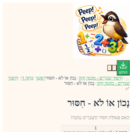
התקן
···
<
חִיסוּר שְׁבָרִים - מְכַנֶּה זֵהֶה
<
נָכוֹן אוֹ לֹא - חִסּוּר
רָאשִׁי
<
כִּתָּה ד׳
<
חִיסוּר
שְׁבָרִים - מְכַנֶּה זֵהֶה
<
נָכוֹן אוֹ לֹא - חִסּוּר
✅
נָכוֹן אוֹ לֹא - חִסּוּר
הַאִם פְּעוּלַּת חִסּוּר הַשְׁבָרִים נְכוֹנָה?
1