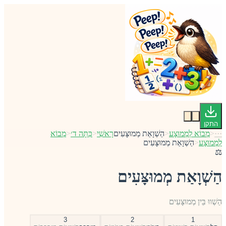
התקן
···
<
מְבוֹא לְמְמוּצָע
<
הַשְׁוָאַת מְמוּצָּעִים
רָאשִׁי
<
כִּתָּה ד׳
<
מְבוֹא
לְמְמוּצָע
<
הַשְׁוָאַת מְמוּצָּעִים
⚖️
הַשְׁוָאַת מְמוּצָּעִים
הַשְׁווּ בֵּין מְמוּצָּעִים
3
2
1