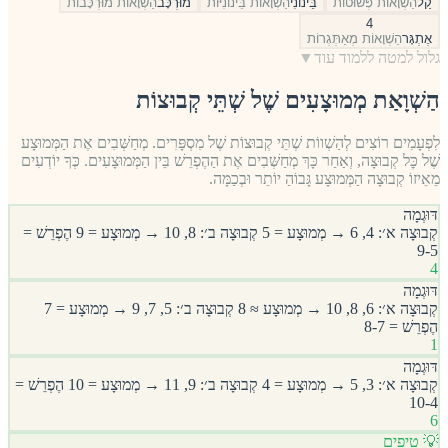
קַל
הַשְׁוָאוֹת פְּשׁוּטוֹת
בֵּינוֹנִי
הַשְׁוָאוֹת בֵּינוֹנִיּוֹת
מוּרְכָּב
הַשְׁוָאוֹת מוּרְכָּבוֹת
4
אֶתְגָּר
הַשְׁוָאוֹת מְאַתְּגְרוֹת
גלול למטה ללמוד עוד
▼
הַשְׁוָאַת מְמוּצָעִים שֶׁל שְׁתֵּי קְבוּצוֹת
לִפְעָמִים רוֹצִים לְהַשְׁווֹת שְׁתֵּי קְבוּצוֹת שֶׁל מִסְפָּרִים. מְחַשְּׁבִים אֶת הַמְּמוּצָע
שֶׁל כׇּל קְבוּצָה, וְאַחַר כָּךְ מְחַשְּׁבִים אֶת הַהֶפְרֵשׁ בֵּין הַמְּמוּצָעִים. כְּךָ יוֹדְעִים
מֵאֵיזוֹ קְבוּצָה הַמְּמוּצָע גָּבוֹהַ יוֹתֵר וּבְכַמָּה.
דּוּגְמָה
קְבוּצָה א׳: 4, 6 → מְמוּצָע = 5 קְבוּצָה ב׳: 8, 10 → מְמוּצָע = 9 הֶפְרֵשׁ =
9-5
4
דּוּגְמָה
קְבוּצָה א׳: 6, 8, 10 → מְמוּצָע ≈ 8 קְבוּצָה ב׳: 5, 7, 9 → מְמוּצָע = 7
הֶפְרֵשׁ = 8-7
1
דּוּגְמָה
קְבוּצָה א׳: 3, 5 → מְמוּצָע = 4 קְבוּצָה ב׳: 9, 11 → מְמוּצָע = 10 הֶפְרֵשׁ =
10-4
6
💡 טיפים