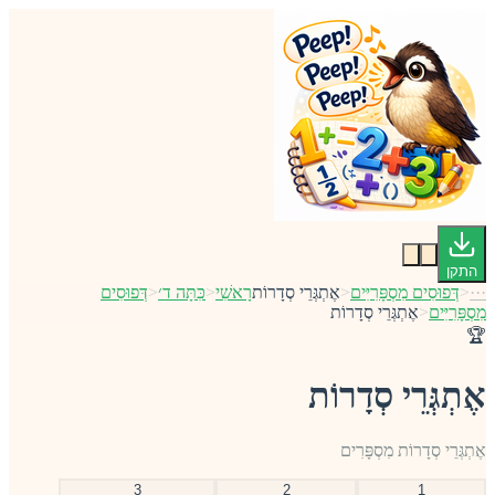
התקן
···
<
דְּפוּסִים מִסְפָּרִיִּים
<
אֶתְגְּרֵי סְדָרוֹת
רָאשִׁי
<
כִּתָּה ד׳
<
דְּפוּסִים
מִסְפָּרִיִּים
<
אֶתְגְּרֵי סְדָרוֹת
🏆
אֶתְגְּרֵי סְדָרוֹת
אֶתְגְּרֵי סְדָרוֹת מִסְפָּרִים
3
2
1