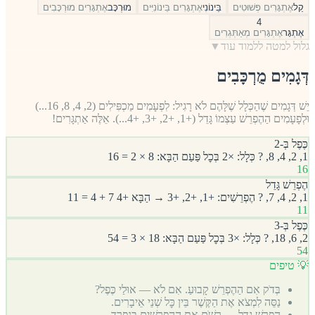
קַל
אֶתְגָּרִים פְּשׁוּטִים
בֵּינוֹנִי
אֶתְגָּרִים בֵּינוֹנִיִּים
מוּרְכָּב
אֶתְגָּרִים מוּרְכָּבִים
4
אֶתְגָּר
אֶתְגָּרִים מְאַתְּגְרִים
גלול למטה ללמוד עוד
▼
דְּגָמִים מֻרְכָּבִים
יֵשׁ דְּגָמִים שֶׁהַכְּלָל שֶׁלָּהֶם לֹא רָגִיל: לִפְעָמִים מַכְפִּילִים (2, 4, 8, 16...)
וּלְפָעָמִים הַהֶפְרֵשׁ עַצְמוֹ גָּדֵל (+1, +2, +3, +4...). אֵלֶּה אַתְגָּרִים!
כֶּפֶל בְּ-2
1, 2, 4, 8, ? כְּלָל: ×2 בְּכׇל פַּעַם הַבָּא: 8 × 2 = 16
16
הֶפְרֵשׁ גָּדֵל
1, 2, 4, 7, ? הֶפְרֵשִׁים: +1, +2, +3 → הַבָּא +4 7 + 4 = 11
11
כֶּפֶל בְּ-3
2, 6, 18, ? כְּלָל: ×3 בְּכׇל פַּעַם הַבָּא: 18 × 3 = 54
54
💡 טיפים
בְּדֹק אִם הַהֶפְרֵשׁ קָבוּעַ. אִם לֹא — אוּלַי כֶּפֶל?
נַסֵּה לִמְצֹא אֶת הַקֶּשֶׁר בֵּין כׇּל שְׁנֵי אֵיבָרִים.
הֶפְרֵשׁ גָּדֵל → רְשֹׁם אֶת הַהֶפְרֵשִׁים בִּנְפָרָד.