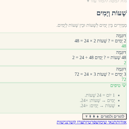
גלול למטה ללמוד עוד
▼
שָׁעוֹת וְיָמִים
מְמַיְּרִים בֵּין יָמִים לְשָׁעוֹת וּבֵין שָׁעוֹת לְיָמִים.
דּוּגְמָה
2 יָמִים = ? שָׁעוֹת 2 × 24 = 48
48
דּוּגְמָה
48 שָׁעוֹת = ? יָמִים 48 ÷ 24 = 2
2
דּוּגְמָה
3 יָמִים = ? שָׁעוֹת 3 × 24 = 72
72
💡 טיפים
1 יוֹם = 24 שָׁעוֹת.
יָמִים → שָׁעוֹת: ×24.
שָׁעוֹת → יָמִים: ÷24.
להורים ולמורים 👨‍👩‍👧
▼
אודות
תנאי שימוש
פרטיות
צרו קשר
נגישות