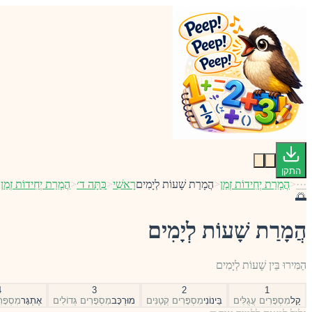
התקן
···
<
הֲמָרַת יְחִידוֹת זְמַן
<
הֲמָרַת שָׁעוֹת לְיָמִים
רָאשִׁי
<
כִּתָּה ד׳
<
הֲמָרַת יְחִידוֹת זְמַן
<
🌅
הֲמָרַת שָׁעוֹת לְיָמִים
הַמִּירוּ בֵּין שָׁעוֹת לְיָמִים
4
3
2
1
קַל
מִסְפָּרִים עֲגֻלִּים
בֵּינוֹנִי
מִסְפָּרִים קְטַנִּים
מוּרְכָּב
מִסְפָּרִים גְּדוֹלִים
אֶתְגָּר
מִסְפָּר